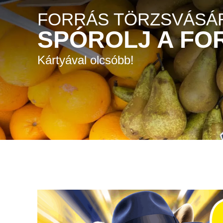
FORRÁS TÖRZSVÁSÁR
SPÓROLJ A FO
Kártyával olcsóbb!