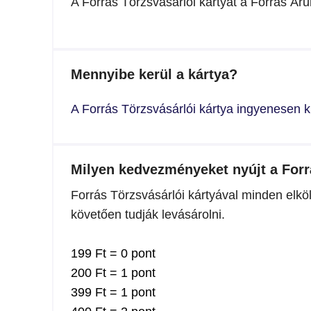
A Forrás Törzsvásárlói kártyát a Forrás Áruh
Mennyibe kerül a kártya?
A Forrás Törzsvásárlói kártya ingyenesen ki
Milyen kedvezményeket nyújt a Forr
Forrás Törzsvásárlói kártyával minden elköl
követően tudják levásárolni.
199 Ft = 0 pont
200 Ft = 1 pont
399 Ft = 1 pont