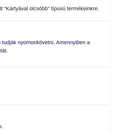
t “Kártyával olcsóbb” típusú termékeinkre.
kon tudják nyomonkövetni. Amennyiben a
tát.
k.