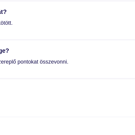
át?
ötött.
ge?
zereplő pontokat összevonni.