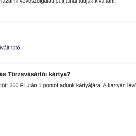
ázaink vevőszolgálati pultjainál tudják kiváltani.
váltható.
ás Törzsvásárlói kártya?
tött 200 Ft után 1 pontot adunk kártyájára. A kártyán lé