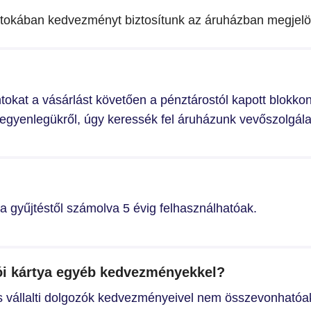
irtokában kedvezményt biztosítunk az áruházban megjelöl
ontokat a vásárlást követően a pénztárostól kapott blok
tegyenlegükről, úgy keressék fel áruházunk vevőszolgála
a gyűjtéstől számolva 5 évig felhasználhatóak.
ói kártya egyéb kedvezményekkel?
és vállalti dolgozók kedvezményeivel nem összevonhatóa