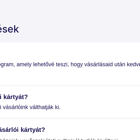
ések
?
ogram, amely lehetővé teszi, hogy vásárlásaid után ke
i kártyát?
 vásárlóink válthatják ki.
sárlói kártyát?