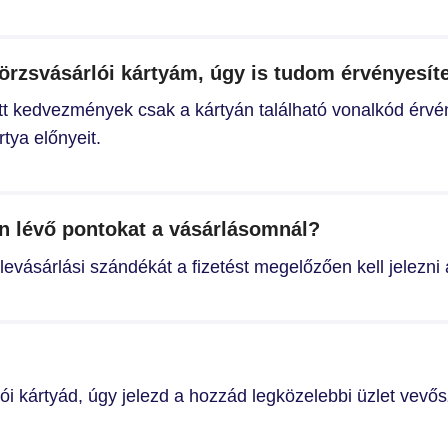
rzsvásárlói kártyám, úgy is tudom érvényesít
tott kedvezmények csak a kártyán található vonalkód érvé
rtya előnyeit.
n lévő pontokat a vásárlásomnál?
levásárlási szándékát a fizetést megelőzően kell jelezni
 kártyád, úgy jelezd a hozzád legközelebbi üzlet vevőszo