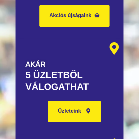
Akciós újságaink
AKÁR
5 ÜZLETBŐL
VÁLOGATHAT
Üzleteink