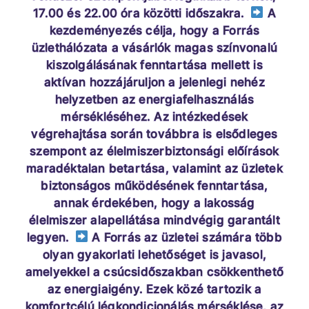
17.00 és 22.00 óra közötti időszakra.
A
kezdeményezés célja, hogy a Forrás
üzlethálózata a vásárlók magas színvonalú
kiszolgálásának fenntartása mellett is
aktívan hozzájáruljon a jelenlegi nehéz
helyzetben az energiafelhasználás
mérsékléséhez. Az intézkedések
végrehajtása során továbbra is elsődleges
szempont az élelmiszerbiztonsági előírások
maradéktalan betartása, valamint az üzletek
biztonságos működésének fenntartása,
annak érdekében, hogy a lakosság
élelmiszer alapellátása mindvégig garantált
legyen.
A Forrás az üzletei számára több
olyan gyakorlati lehetőséget is javasol,
amelyekkel a csúcsidőszakban csökkenthető
az energiaigény. Ezek közé tartozik a
komfortcélú légkondicionálás mérséklése, az