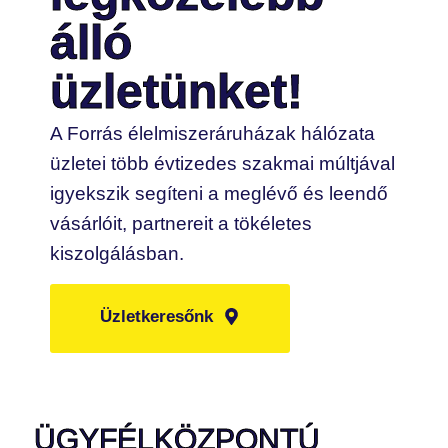
álló
üzletünket!
A Forrás élelmiszeráruházak hálózata
üzletei több évtizedes szakmai múltjával
igyekszik segíteni a meglévő és leendő
vásárlóit, partnereit a tökéletes
kiszolgálásban.
Üzletkeresőnk
ÜGYFÉLKÖZPONTÚ